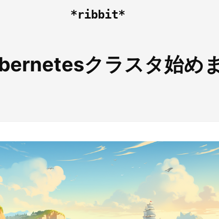
*ribbit*
bernetesクラスタ始めま