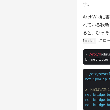
す。
ArchWi
れている状態
ると、ひっそ
にロ
load.d
- 
/etc/m
odul
-
/etc/sysct
net.ipv4.ip_
# 下記は実際
net.bridge.b
net.bridge.b
net.bridge.b