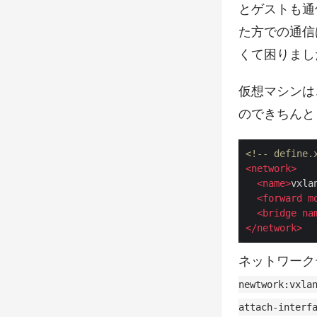
とゲストも通
た方での通信
くて困りまし
仮想マシンは
のできちん
<!-- define.
<
network
>
<
name
>
vxla
<
forward
m
<
bridge
na
</
network
>
ネットワーク
newtwork:vxla
attach-interf