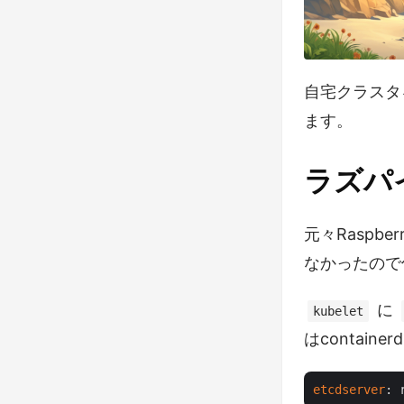
自宅クラスタ
ます。
ラズパ
元々Raspb
なかったので
に
kubelet
はcontai
etcdserver