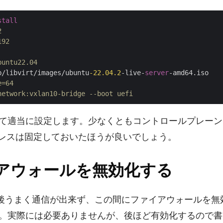
stall
2
192
buntu22.04
b/libvirt/images/ubuntu
-22.04
.2
-live-
server
-amd64.iso

e=64
network:vxlan10-bridge --boot uefi
て適当に設定します。少なくともコントロールプレーン
ドレスは固定しておいたほうが良いでしょう。
アウォールを無効化する
後うまく通信が出来ず、この間にファイアウォールを無
。実際には必要ありませんが、後ほど有効化するので書