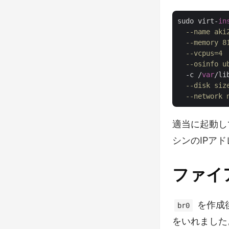
sudo virt-
in
--name aki
--memory 8
--vcpus=4
--osinfo u
  -c /
var
/li
--disk siz
--network 
適当に起動し
シンのIPア
ファイ
を作成
br0
をいれました