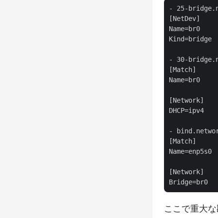
- 25-bridge.n
[NetDev]

Name=br0

Kind=bridge

- 30-bridge.n
[Match]

Name=br0

[Network]

DHCP=ipv4

- bind.networ
[Match]

Name=enp5s0

[Network]

ここで重大な