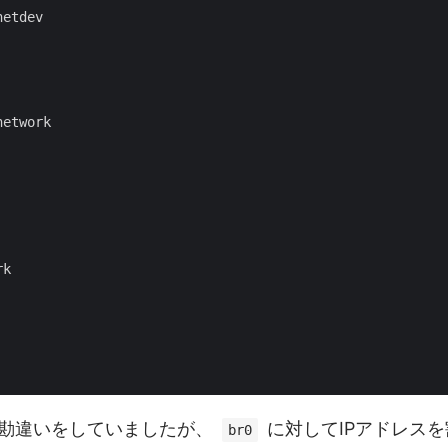
etdev

etwork

k

勘違いをしていましたが、
に対してIPアドレス
br0