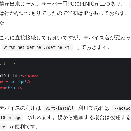
信が出来ません。サーバー用PCにはNICが二つあり、
は行わないつもりでしたので当初はIPを振っておらず
た。
これに直接接続しても良いですが、デバイス名が変わっ
と
しておきます。
virsh net-define ./define.xml
xml -->
n10-bridge
</
name
>
ode
=
'bridge'
/>
me
=
'br0'
/>
デバイスの利用は
利用であれば
virt-install
--netwo
で出来ます。後から追加する場合は後述す
n10-bridge
が便利です。
ace