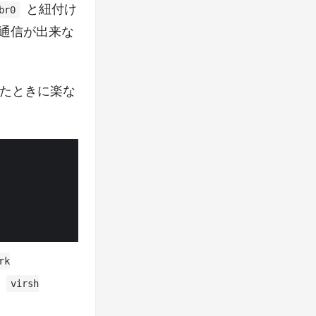
と紐付け
br0
、通信が出来な
たときに楽な
rk
る
virsh