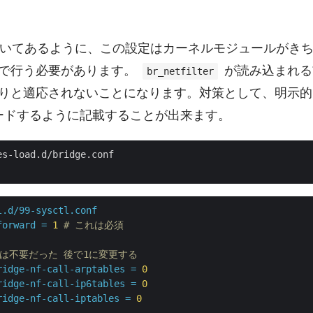
kiに書いてあるように、この設定はカーネルモジュールがき
で行う必要があります。
が読み込まれる
br_netfilter
りと適応されないことになります。対策として、明示
ードするように記載することが出来ます。
es-load.d/bridge.conf

l.d/99-sysctl.conf
forward
=
1
# これは必須
には不要だった 後で1に変更する
ridge-nf-call-arptables
=
0
ridge-nf-call-ip6tables
=
0
ridge-nf-call-iptables
=
0