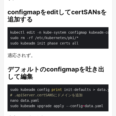
configmapをeditしてcertSANsを
追加する
kubectl edit -n kube-system configmap kubeadm-config
sudo rm -rf /etc/kubernetes/pki/*

適応されず。
デフォルトのconfigmapを吐き出
して編集
sudo kubeadm config 
print
# .apiServer.certSANSにドメインを追加
nano data.yaml

sudo kubeadm upgrade apply --config
=