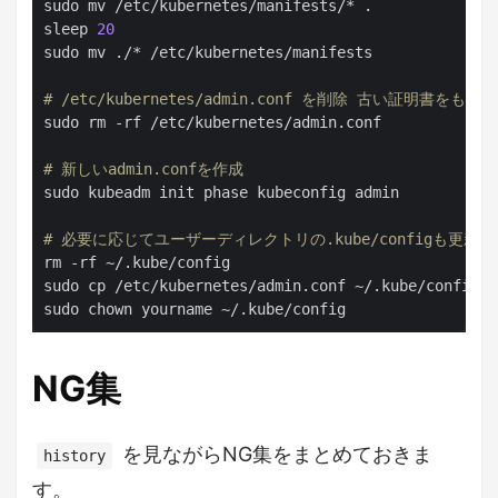
sudo mv /etc/kubernetes/manifests/* .

sleep 
20
sudo mv ./* /etc/kubernetes/manifests

# /etc/kubernetes/admin.conf を削除 古い証明書を
sudo rm -rf /etc/kubernetes/admin.conf

# 新しいadmin.confを作成
sudo kubeadm init phase kubeconfig admin

# 必要に応じてユーザーディレクトリの.kube/configも更新
rm -rf ~/.kube/config

sudo cp /etc/kubernetes/admin.conf ~/.kube/config

NG集
を見ながらNG集をまとめておきま
history
す。