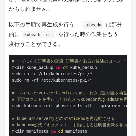
かもしれません。
以下の手順で再生成を行う。
は部分
kubeadm
的に
を行った時の作業をもう一
kubeadm init
度行うことができる。
# すでにある証明書の退避 証明書があると後述のコマンドで再
mkdir kube_backup 
&&
cd
 kube_backup

sudo cp -r /etc/kuberenetes/pki/* .

sudo rm -rf /etc/kubernetes/pki/*

# `--apiserver-cert-extra-sans` 付きで証明書を再生成
# 下記コマンドを実行した時点からkubeconfig adminを再
sudo kubeadm init phase certs all --apiserver-cert-
# kube-apiserverなどのStaticPodを再起動させる
# kubeadm公式ドキュメント: 手動による証明書更新を参照
mkdir manifests 
&&
cd
 manifests
